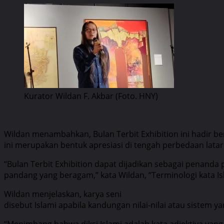
Kurator Wildan F. Akbar (Foto. HNY)
Wildan menambahkan, Bulan Terbit Exhibition ini hadir b
ini merupakan bentuk apresiasi di tengah perbedaan lata
“Bulan Terbit Exhibition dapat dijadikan sebagai penand
pandang yang beragam,” kata Wildan, “Terminologi kata Isl
Wildan menjelaskan, karya seni
disebut Islami apabila kandungan nilai-nilai atau sistem 
“Menimbang bahwa diksi Islami adalah kata adjektiva yan