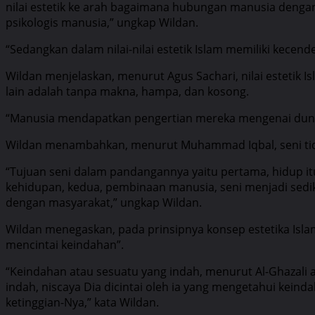
nilai estetik ke arah bagaimana hubungan manusia dengan
psikologis manusia,” ungkap Wildan.
“Sedangkan dalam nilai-nilai estetik Islam memiliki kecen
Wildan menjelaskan, menurut Agus Sachari, nilai estetik
lain adalah tanpa makna, hampa, dan kosong.
“Manusia mendapatkan pengertian mereka mengenai dunia 
Wildan menambahkan, menurut Muhammad Iqbal, seni tid
“Tujuan seni dalam pandangannya yaitu pertama, hidup itu
kehidupan, kedua, pembinaan manusia, seni menjadi sedi
dengan masyarakat,” ungkap Wildan.
Wildan menegaskan, pada prinsipnya konsep estetika Isla
mencintai keindahan”.
“Keindahan atau sesuatu yang indah, menurut Al-Ghazali 
indah, niscaya Dia dicintai oleh ia yang mengetahui keind
ketinggian-Nya,” kata Wildan.