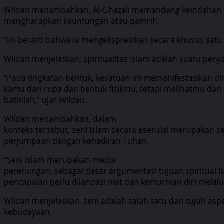
Wildan menambahkan, Al-Ghazali memandang keindahan dari
mengharapkan keuntungan atau pamrih.
“Ini berarti bahwa ia mengekspresikan secara khusus sat
Wildan menjelaskan, spiritualitas Islam adalah suatu pe
“Pada tingkatan bentuk, kesatuan ini memanifestasikan di
kamu dari rupa dan bentuk fisikmu, tetapi melihatmu dari 
batiniah,” ujar Wildan.
Wildan menambahkan, dalam
konteks tersebut, seni Islam secara esensial merupakan s
perjumpaan dengan kehadiran Tuhan.
“Seni Islam merupakan media
perenungan, sebagai dasar argumentasi tujuan spiritual I
pencapaian perlu dilandasi niat dan kemurnian diri melalui
Wildan menjelaskan, seni adalah salah satu dari tujuh as
kebudayaan.