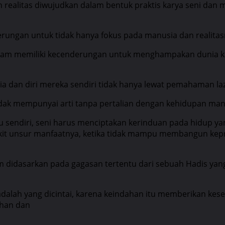
 realitas diwujudkan dalam bentuk praktis karya seni dan 
derungan untuk tidak hanya fokus pada manusia dan realitas
 Islam memiliki kecenderungan untuk menghampakan dunia ka
dan diri mereka sendiri tidak hanya lewat pemahaman lazi
ak mempunyai arti tanpa pertalian dengan kehidupan man
 sendiri, seni harus menciptakan kerinduan pada hidup yang
kit unsur manfaatnya, ketika tidak mampu membangun kepri
m didasarkan pada gagasan tertentu dari sebuah Hadis yan
adalah yang dicintai, karena keindahan itu memberikan ke
ahan dan