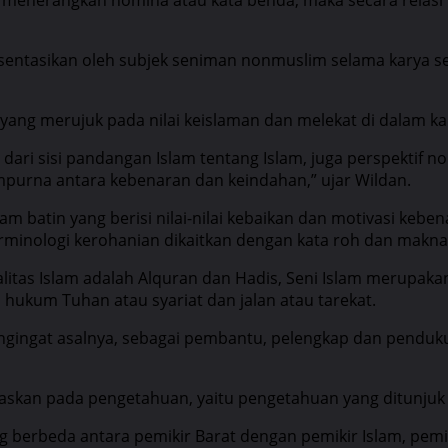
esentasikan oleh subjek seniman nonmuslim selama karya sen
 yang merujuk pada nilai keislaman dan melekat di dalam ka
 dari sisi pandangan Islam tentang Islam, juga perspektif
urna antara kebenaran dan keindahan,” ujar Wildan.
m batin yang berisi nilai-nilai kebaikan dan motivasi keb
erminologi kerohanian dikaitkan dengan kata roh dan makna, 
litas Islam adalah Alquran dan Hadis, Seni Islam merupaka
hukum Tuhan atau syariat dan jalan atau tarekat.
engingat asalnya, sebagai pembantu, pelengkap dan penduku
askan pada pengetahuan, yaitu pengetahuan yang ditunjuk 
g berbeda antara pemikir Barat dengan pemikir Islam, pemi