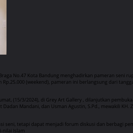
 Braga No.47 Kota Bandung menghadirkan pameran seni rupa 
p.25.000 (weekend), pameran ini berlangsung dari tanggal
 Jumat, (15/3/2024), di Grey Art Gallery , dilanjutkan pem
 Dadan Mandani, dan Usman Agustin, S.Pd., mewakili KH. Ze
asi seni, tetapi dapat menjadi forum diskusi dan berbagi
nilai Islam