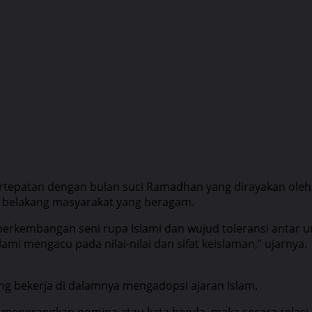
ertepatan dengan bulan suci Ramadhan yang dirayakan oleh
r belakang masyarakat yang beragam.
a perkembangan seni rupa Islami dan wujud toleransi antar
ami mengacu pada nilai-nilai dan sifat keislaman,” ujarnya.
yang bekerja di dalamnya mengadopsi ajaran Islam.
g menerangkan nomina atau kata benda, maka secara relasi