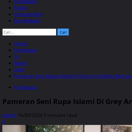
Pariwisata
Musik
Infotainment
Box Redaksi
Cari
untuk:
Home
Pariwisata
16
Maret
2024
Pameran Seni Rupa Islami Di Grey Art Gallery Bertaju
Pariwisata
Pameran Seni Rupa Islami Di Grey Art
admin
16/03/2024
9 minutes read
0