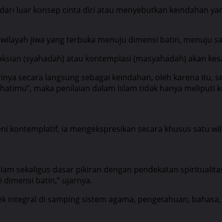
 luar konsep cinta diri atau menyebutkan keindahan yang 
u wilayah jiwa yang terbuka menuju dimensi batin, menuju
nyaksian (syahadah) atau kontemplasi (masyahadah) akan ke
rinya secara langsung sebagai keindahan, oleh karena itu,
hatimu”, maka penilaian dalam Islam tidak hanya meliputi ke
eni kontemplatif, ia mengekspresikan secara khusus satu wi
slam sekaligus dasar pikiran dengan pendekatan spiritualit
 dimensi batin,” ujarnya.
pek integral di samping sistem agama, pengetahuan, bahasa,