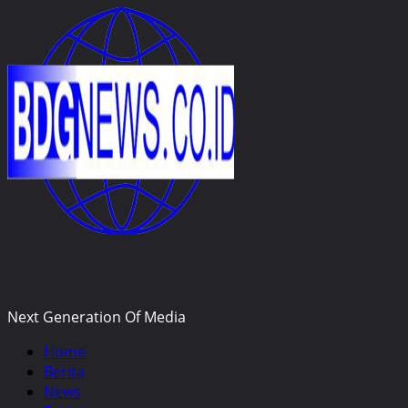
Skip
to
content
Next Generation Of Media
Primary
Home
Menu
Berita
News