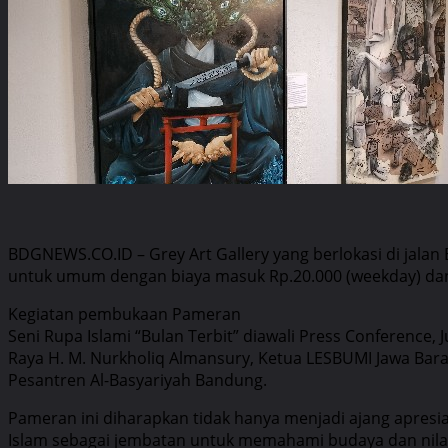
BDGNEWS.CO.ID – Grey Art Gallery yang berlokasi di jalan
untuk umum dengan biaya masuk Rp.20.000 (weekday) dan R
Kegiatan pembukaan Pameran
Seni Rupa Islami “Bulan Terbit” diawali Press Conference,
Raya H. M. Nurkholiq Almansury, Ketua LESBUMI Jawa Barat
Pesantren Al-Basyariyah Bandung.
Pameran ini diharapkan tidak hanya menjadi ajang apresi
Islam sebagai jembatan untuk memahami budaya dan nilai-