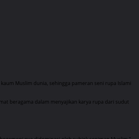
 kaum Muslim dunia, sehingga pameran seni rupa Islami
 umat beragama dalam menyajikan karya rupa dari sudut
 hegemoni nya didominasi oleh subjek seniman Muslim,”