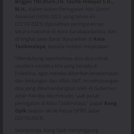
Brigjen TNI (Purn.) H. Taufik Hidayat S.H.,
M.H.,
dalam kaitan Peringatan
Hari Santri
Nasional (HSN) 2023,
yang tahun ini
(22/10/2023) dipusatkan peringatannya
secara nasional di
Kota Surabaya
(Jatim), dan
di tingkat Jawa Barat dipusatkan di
Kota
Tasikmalaya
, kepada redaksi meyatakan:
“Mendukung sepenuhnya atas doa untuk
saudara-saudara kita yang berada di
Palestina, agar mereka diberikan keselamatan
dan lindungan dari Allah SWT. Ini sehubungan
doa yang dikumandangkan oleh
Pj Gubernur
Jabar Pak Bey Machmudin
, saat pusat
peringatan di Kota Tasikmalaya,” papar
Kang
Opik
saapan akrab Ketua DPRD
Jabar
(22/10/2023).
Selanjutnya, Kang Opik menyinggung