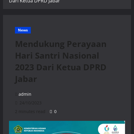
Dari Ketua DPRD Jabar
News
Mendukung Perayaan
Hari Santri Nasional
2023 Dari Ketua DPRD
Jabar
admin
24/10/2023
2 minutes read
0