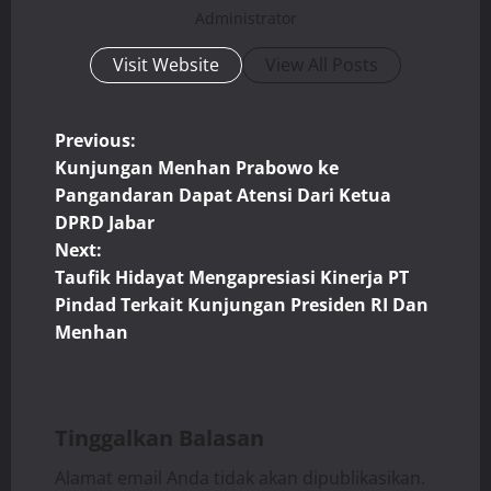
Administrator
Visit Website
View All Posts
P
Previous:
Kunjungan Menhan Prabowo ke
o
Pangandaran Dapat Atensi Dari Ketua
DPRD Jabar
s
Next:
t
Taufik Hidayat Mengapresiasi Kinerja PT
Pindad Terkait Kunjungan Presiden RI Dan
n
Menhan
a
v
Tinggalkan Balasan
i
Alamat email Anda tidak akan dipublikasikan.