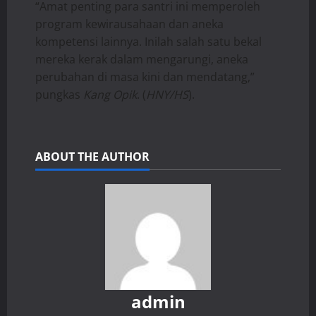
“Amat penting para santri ini memperoleh
program kewirausahaan dan aneka
kompetensi lainnya. Inilah salah satu bekal
mereka kerak dalam mengarungi, aneka
perubahan di masa kini dan mendatang,”
pungkas
Kang Opik
. (
HNY/HS
).
ABOUT THE AUTHOR
admin