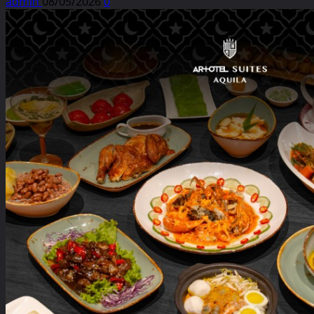
admin
08/05/2026
0