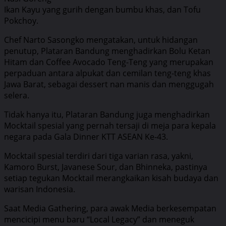
Ikan Kayu yang gurih dengan bumbu khas, dan Tofu
Pokchoy.
Chef Narto Sasongko mengatakan, untuk hidangan
penutup, Plataran Bandung menghadirkan Bolu Ketan
Hitam dan Coffee Avocado Teng-Teng yang merupakan
perpaduan antara alpukat dan cemilan teng-teng khas
Jawa Barat, sebagai dessert nan manis dan menggugah
selera.
Tidak hanya itu, Plataran Bandung juga menghadirkan
Mocktail spesial yang pernah tersaji di meja para kepala
negara pada Gala Dinner KTT ASEAN Ke-43.
Mocktail spesial terdiri dari tiga varian rasa, yakni,
Kamoro Burst, Javanese Sour, dan Bhinneka, pastinya
setiap tegukan Mocktail merangkaikan kisah budaya dan
warisan Indonesia.
Saat Media Gathering, para awak Media berkesempatan
mencicipi menu baru “Local Legacy” dan meneguk