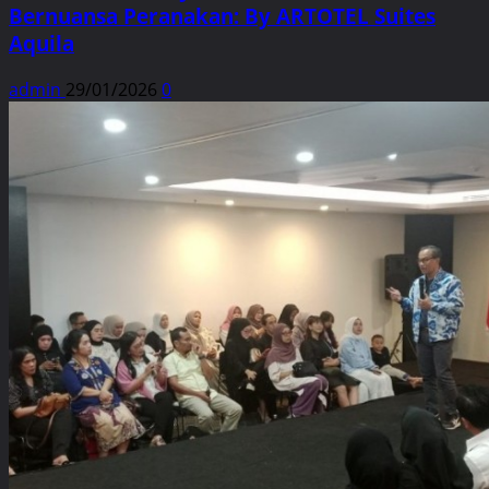
Bernuansa Peranakan: By ARTOTEL Suites
Aquila
admin
29/01/2026
0