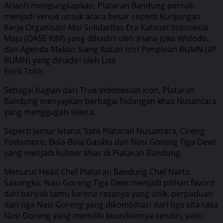
Arianti mengungkapkan, Plataran Bandung pernah
menjadi venue untuk acara besar seperti Kunjungan
Kerja Organisasi Aksi Solidaritas Era Kabinet Indonesia
Maju (OASE KIM) yang dihadiri oleh Iriana Joko Widodo,
dan Agenda Makan Siang Ikatan Istri Pimpinan BUMN (IIP
BUMN) yang dihadiri oleh Liza
Erick Tohir.
Sebagai bagian dari True Indonesian Icon, Plataran
Bandung menyajikan berbagai hidangan khas Nusantara
yang menggugah selera.
Seperti Jamur Istana, Sate Plataran Nusantara, Cireng
Podomoro, Bola-Bola Gasibu dan Nasi Goreng Tiga Dewi
yang menjadi kuliner khas di Plataran Bandung.
Menurut Head Chef Plataran Bandung Chef Narto
Sasongko, Nasi Goreng Tiga Dewi menjadi pilihan favorit
dari banyak tamu karena rasanya yang unik, perpaduan
dari tiga Nasi Goreng yang dikombinasi dari tiga cita rasa
Nasi Goreng yang memiliki keunikannya sendiri, yaitu