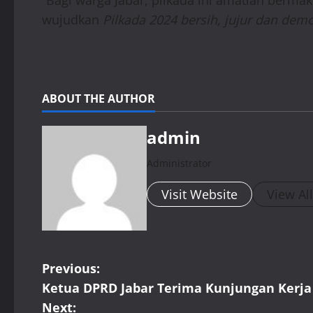
“Bagi warga Jabar, pilkada ini amatlah ber
wujudkan
Pilkada 2024 bersih, jujur dan demo
ABOUT THE AUTHOR
admin
Administrator
Visit Website
View Al
P
Previous:
Ketua DPRD Jabar Terima Kunjungan Kerja
o
Next: