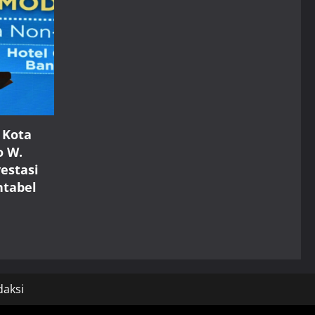
 Kota
o W.
estasi
ntabel
daksi