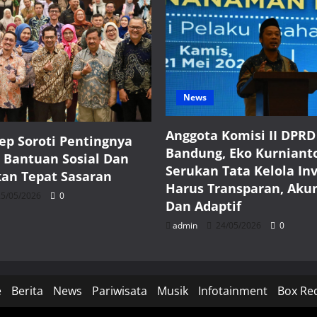
News
Anggota Komisi II DPRD
ep Soroti Pentingnya
Bandung, Eko Kurniant
 Bantuan Sosial Dan
Serukan Tata Kelola Inv
kan Tepat Sasaran
Harus Transparan, Aku
5/05/2026
0
Dan Adaptif
admin
24/05/2026
0
e
Berita
News
Pariwisata
Musik
Infotainment
Box Re