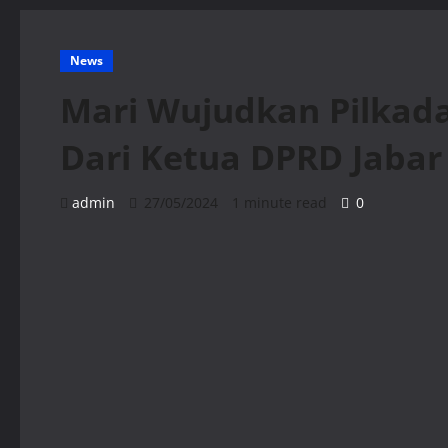
News
Mari Wujudkan Pilkada
Dari Ketua DPRD Jabar
admin
27/05/2024
1 minute read
0