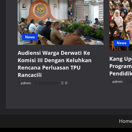
News
News
Audiensi Warga Derwati Ke
Kang Up
Komisi III Dengan Keluhkan
Program
Rencana Perluasan TPU
Pendidi
Rancacili
admin
2
admin
26/05/2026
0
Hom