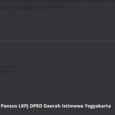
makna, ia menentukan arah pembangunan dan kepemim
kratis,
” pungkasnya. (
HNY/HS
).
l Posts
 Pansus LKPJ DPRD Daerah Istimewa Yogyakarta