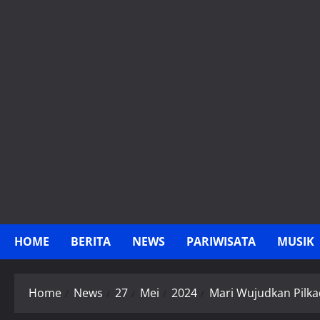
Skip
to
content
HOME
BERITA
NEWS
PARIWISATA
MUSIK
Home
News
27
Mei
2024
Mari Wujudkan Pilka