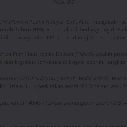
Foto: IST
I (Purn) H Taufik Hidayat, S.H., M.H.,
menghadiri a
aerah Tahun 2024
. Rapat kali ini berlangsung di Ba
uti di antaranya oleh KPU Jabar, dan Pj Gubernur Jab
ahwa Pemilihan Kepala Daerah (
Pilkada
) adalah pros
 dari kegiatan demokrasi di tingkat daerah,” ungkap
bernur, Wakil Gubernur, Bupati, Wakil Bupati, Wali K
ilih. Selain itu, diperkirakan sekitar 81,3 persen atau
garakan di 140.457
tempat pemungutan suara (TPS
) 