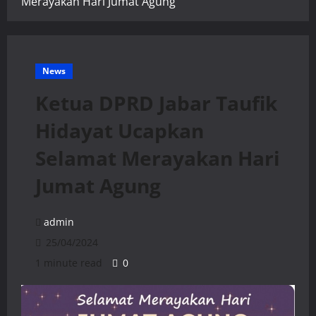
Merayakan Hari Jumat Agung
News
Ketua DPRD Jabar Taufik
Hidayat Ucapkan
Selamat Merayakan Hari
Jumat Agung
admin
25/04/2024
1 minute read
0