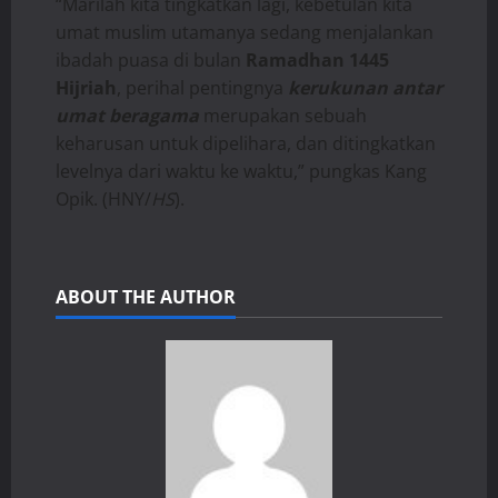
“Marilah kita tingkatkan lagi, kebetulan kita
umat muslim utamanya sedang menjalankan
ibadah puasa di bulan
Ramadhan 1445
Hijriah
, perihal pentingnya
kerukunan antar
umat beragama
merupakan sebuah
keharusan untuk dipelihara, dan ditingkatkan
levelnya dari waktu ke waktu,” pungkas Kang
Opik. (HNY/
HS
).
ABOUT THE AUTHOR