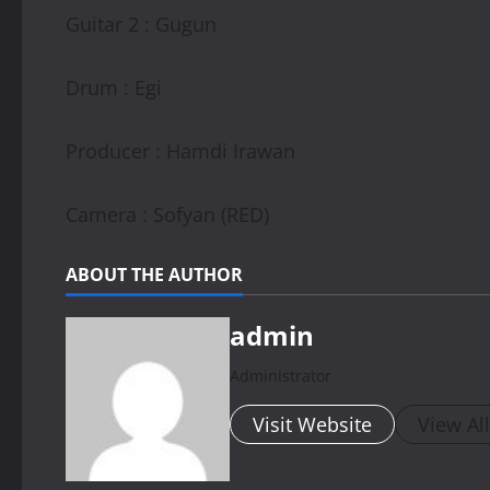
Guitar 2 : Gugun
Drum : Egi
Producer : Hamdi Irawan
Camera : Sofyan (RED)
ABOUT THE AUTHOR
admin
Administrator
Visit Website
View Al