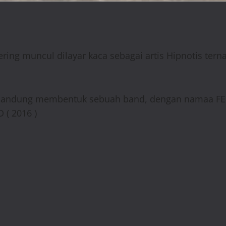
ing muncul dilayar kaca sebagai artis Hipnotis tern
 bandung membentuk sebuah band, dengan namaa FER
( 2016 )