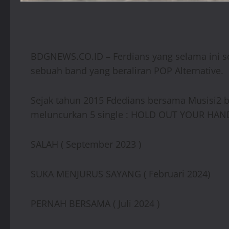
BDGNEWS.CO.ID – Ferdians yang selama ini ser
sebuah band yang beraliran POP Alternative.
Sejak tahun 2015 Fdedians bersama Musisi2
meluncurkan 5 single : HOLD OUT YOUR HAND 
SALAH ( September 2023 )
SUKA MENJURUS SAYANG ( Februari 2024)
PERNAH BERSAMA ( Juli 2024 )