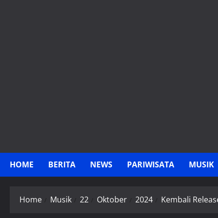
Skip
to
content
HOME
BERITA
NEWS
PARIWISATA
MUSIK
Home
Musik
22
Oktober
2024
Kembali Release