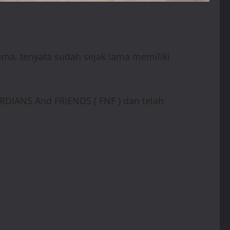
ama, tenyata sudah sejak lama memiliki
DIANS And FRIENDS ( FNF ) dan telah