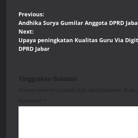
P
Previous:
Andhika Surya Gumilar Anggota DPRD Jaba
o
Next:
s
Upaya peningkatan Kualitas Guru Via Digi
DPRD Jabar
t
n
a
Tinggalkan Balasan
Alamat email Anda tidak akan dipublikasikan.
Ruas 
v
Komentar
*
i
g
a