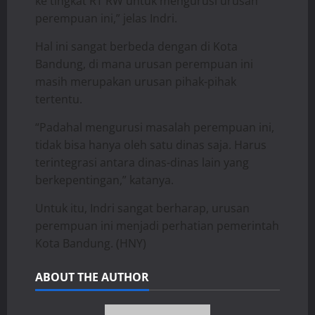
ke tingkat RT RW untuk mengurusi urusan
perempuan ini,” jelas Indri.
Hal ini sangat berbeda dengan di Kota
Bandung, di mana urusan perempuan ini
masih merupakan urusan pihak-pihak
tertentu.
“Padahal mengurusi masalah perempuan ini,
tidak bisa hanya oleh satu dinas saja. Harus
terintegrasi antara dinas-dinas lain yang
berkepentingan,” katanya.
Untuk itu, Indri sangat berharap, urusan
perempuan ini menjadi perhatian pemerintah
Kota Bandung. (HNY)
ABOUT THE AUTHOR