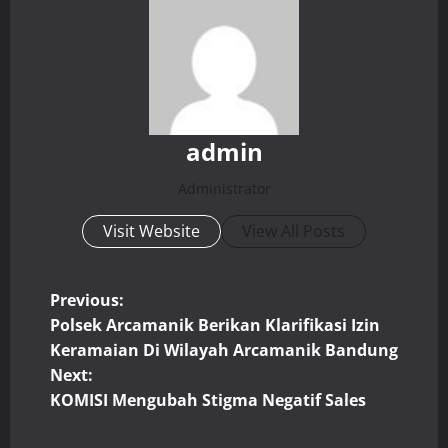
admin
Administrator
Visit Website
View All Posts
P
Previous:
Polsek Arcamanik Berikan Klarifikasi Izin
o
Keramaian Di Wilayah Arcamanik Bandung
Next:
s
KOMISI Mengubah Stigma Negatif Sales
t