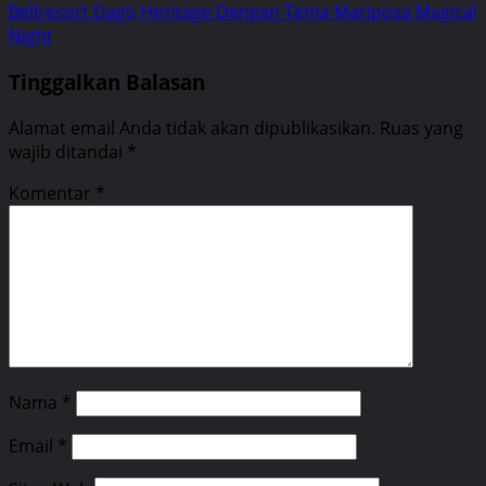
Bellresort Dago Heritage Dengan Tema Mariposa Magical
Night
Tinggalkan Balasan
Alamat email Anda tidak akan dipublikasikan.
Ruas yang
wajib ditandai
*
Komentar
*
Nama
*
Email
*