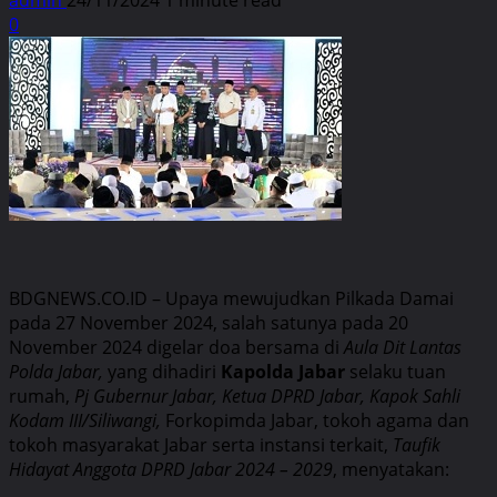
0
BDGNEWS.CO.ID – Upaya mewujudkan Pilkada Damai
pada 27 November 2024, salah satunya pada 20
November 2024 digelar doa bersama di
Aula Dit Lantas
Polda Jabar,
yang dihadiri
Kapolda Jabar
selaku tuan
rumah,
Pj Gubernur Jabar, Ketua DPRD Jabar, Kapok Sahli
Kodam III/Siliwangi,
Forkopimda Jabar, tokoh agama dan
tokoh masyarakat Jabar serta instansi terkait,
Taufik
Hidayat Anggota DPRD Jabar 2024 – 2029
, menyatakan: