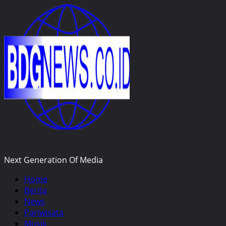
Skip
to
content
Next Generation Of Media
Primary
Home
Menu
Berita
News
Pariwisata
Musik