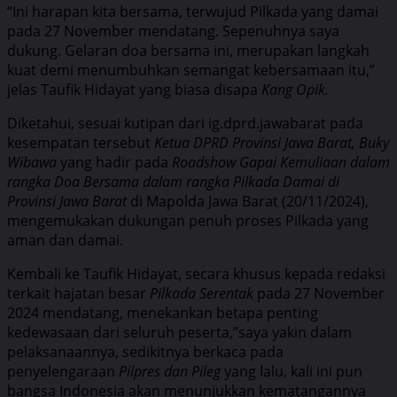
“Ini harapan kita bersama, terwujud Pilkada yang damai
pada 27 November mendatang. Sepenuhnya saya
dukung. Gelaran doa bersama ini, merupakan langkah
kuat demi menumbuhkan semangat kebersamaan itu,”
jelas Taufik Hidayat yang biasa disapa
Kang Opik.
Diketahui, sesuai kutipan dari ig.dprd.jawabarat pada
kesempatan tersebut
Ketua DPRD Provinsi Jawa Barat, Buky
Wibawa
yang hadir pada
Roadshow Gapai Kemuliaan dalam
rangka Doa Bersama dalam rangka Pilkada Damai di
Provinsi Jawa Barat
di Mapolda Jawa Barat (20/11/2024),
mengemukakan dukungan penuh proses Pilkada yang
aman dan damai.
Kembali ke Taufik Hidayat, secara khusus kepada redaksi
terkait hajatan besar
Pilkada Serentak
pada 27 November
2024 mendatang, menekankan betapa penting
kedewasaan dari seluruh peserta,”saya yakin dalam
pelaksanaannya, sedikitnya berkaca pada
penyelengaraan
Pilpres dan Pileg
yang lalu, kali ini pun
bangsa Indonesia akan menunjukkan kematangannya