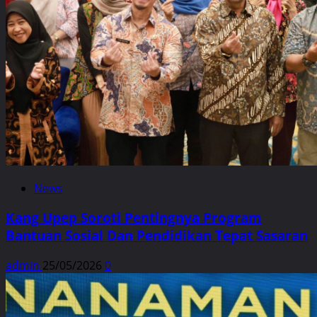
News
Kang Upep Soroti Pentingnya Program
Bantuan Sosial Dan Pendidikan Tepat Sasaran
admin
25/05/2026
0