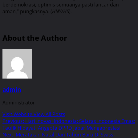
berdemokrasi, optimis semuanya pasti lancar dan
aman,” pungkasnya. (
HNY/HS
).
About the Author
admin
Administrator
Visit Website
View All Posts
Post
Previous:
Hari Inovasi Indonesia: Selaras Indonesia Emas:
Taufik Hidayat, Anggota DPRD Jabar Mengapresiasi
navigation
Next:
Meratakan Natal Dan Tahun Baru Di Swiss-