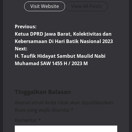
Visit Website
View All Posts
P
Previous:
Ketua DPRD Jawa Barat, Kolektivitas dan
o
Kebersamaan Di Hari Batik Nasional 2023
Next:
s
H. Taufik Hidayat Sambut Maulid Nabi
t
Muhamad SAW 1455 H / 2023 M
n
a
Tinggalkan Balasan
v
Alamat email Anda tidak akan dipublikasikan.
Ruas yang wajib ditandai
*
i
Komentar
*
g