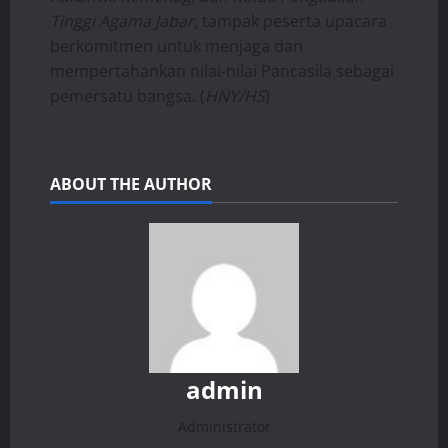
Tinggi Agama Jabar,
tampak peserta upacara
berkomitmen untuk menjaga dan
mempertahankan nilai-nilai Pancasila sebagai
pemersatu bangsa. (
HNY/HS
)
ABOUT THE AUTHOR
admin
Administrator