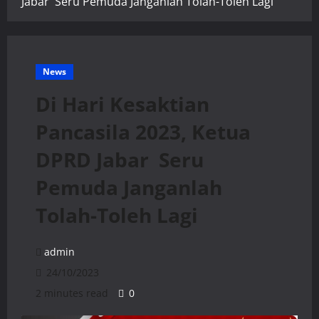
Jabar Seru Pemuda Janganlah Tolah-Toleh Lagi
News
Di Hari Kesaktian
Pancasila 2023, Ketua
DPRD Jabar Seru
Pemuda Janganlah
Tolah-Toleh Lagi
admin
24/10/2023
2 minutes read
0