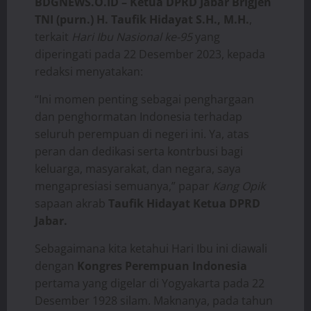
BDGNEWS.O.ID – Ketua DPRD Jabar Brigjen
TNI (purn.) H. Taufik Hidayat S.H., M.H.
,
terkait
Hari Ibu Nasional ke-95
yang
diperingati pada 22 Desember 2023, kepada
redaksi menyatakan:
“Ini momen penting sebagai penghargaan
dan penghormatan Indonesia terhadap
seluruh perempuan di negeri ini. Ya, atas
peran dan dedikasi serta kontrbusi bagi
keluarga, masyarakat, dan negara, saya
mengapresiasi semuanya,” papar
Kang Opik
sapaan akrab
Taufik Hidayat Ketua DPRD
Jabar.
Sebagaimana kita ketahui Hari Ibu ini diawali
dengan
Kongres Perempuan Indonesia
pertama yang digelar di Yogyakarta pada 22
Desember 1928 silam. Maknanya, pada tahun