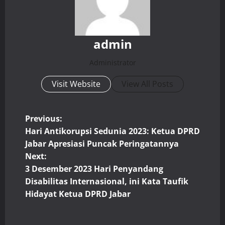
admin
Administrator
Visit Website
View All Posts
P
Previous:
Hari Antikorupsi Sedunia 2023: Ketua DPRD
o
Jabar Apresiasi Puncak Peringatannya
Next:
s
3 Desember 2023 Hari Penyandang
t
Disabilitas Internasional, ini Kata Taufik
Hidayat Ketua DPRD Jabar
n