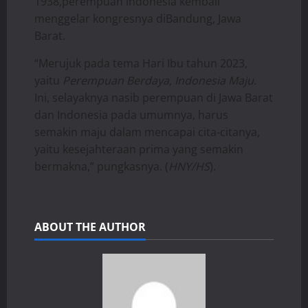
1938,perempuan Indonesia kembali
menggelar kongresnya diBandung, Jawa
Barat.
“Merujuk pada tema Hari Ibu tahun 2023,
yaitu
Perempuan Berdaya, Indonesia Maju
.
Ini, selayaknya nasib perempuan di Jawa Barat
dan Indonesia pada umumnya, harus
semakin maju dalam mencapai cita-citanya,
yaitu kesejahteraan prima yang semakin
bermakna,” pungkasnya. (
HNY/HS
).
ABOUT THE AUTHOR