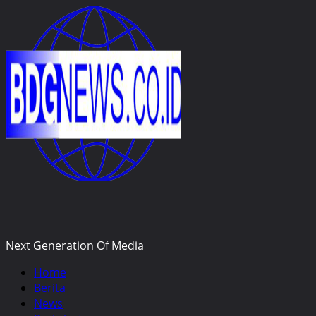
Skip
to
content
Next Generation Of Media
Primary
Home
Menu
Berita
News