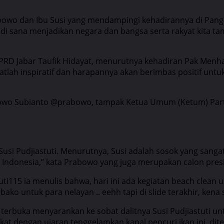
rabowo dan Ibu Susi yang mendampingi kehadirannya di Pan
n di sana menjadikan negara dan bangsa serta rakyat kita t
DPRD Jabar Taufik Hidayat, menurutnya kehadiran Pak Menh
lah inspiratif dan harapannya akan berimbas positif untu
owo Subianto @prabowo, tampak Ketua Umum (Ketum) Parta
i Pudjiastuti. Menurutnya, Susi adalah sosok yang sangat p
t Indonesia,” kata Prabowo yang juga merupakan calon presi
uti115 ia menulis bahwa, hari ini ada kegiatan beach clean
o untuk para nelayan .. eehh tapi di slide terakhir, kena
terbuka menyarankan ke sobat dalitnya Susi Pudjiastuti u
ekat dengan ujaran tenggelamkan kapal pencuri ikan ini, di