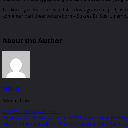
Tak kurang menarik, masih dalam Instagram susipudjiast
komentar dari theexodusreborn – Sukses Bu Susi…membu
About the Author
admin
Administrator
Visit Website
View All Posts
Post
Previous:
Taufik Hidayat Ketua DPRD Jabar Terkait Hari An
Next:
Momen Idul Adha di Stadion Mandala Mukti Bandun