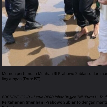
Momen pertemuan Menhan RI Prabowo Subianto dan mantan
lingkungan (Foto: IST)
BDGNEWS.CO.ID – Ketua DPRD Jabar Brigjen TNI (Purn) H. Taufi
Pertahanan (menhan) Prabowo Subianto
dengan mant