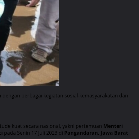
 dengan berbagai kegiatan sosial-kemasyarakatan dan
ude kuat secara nasional, yakni pertemuan
Menteri
ti
pada Senin 17 Juli 2023 di
Pangandaran, Jawa Barat