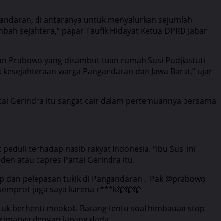
gandaran, di antaranya untuk menyalurkan sejumlah
ambah sejahtera,” papar Taufik Hidayat Ketua DPRD Jabar
an Prabowo yang disambut tuan rumah Susi Pudjiastuti
k kesejahteraan warga Pangandaran dan Jawa Barat,” ujar
i Gerindra itu sangat cair dalam pertemuannya bersama
eduli terhadap nasib rakyat Indonesia. “Ibu Susi ini
den atau capres Partai Gerindra itu.
 up dan pelepasan tukik di Pangandaran .. Pak @prabowo
 semprot juga saya karena r***k🫣🫣🫣
ntuk berhenti meokok. Barang tentu soal himbauan stop
terimanya dengan lapang dada.