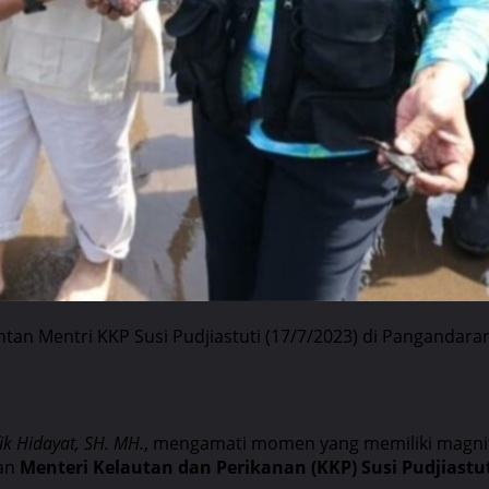
 Mentri KKP Susi Pudjiastuti (17/7/2023) di Pangandaran
k Hidayat, SH. MH.
, mengamati momen yang memiliki magnit
an
Menteri Kelautan dan Perikanan (KKP) Susi Pudjiastu