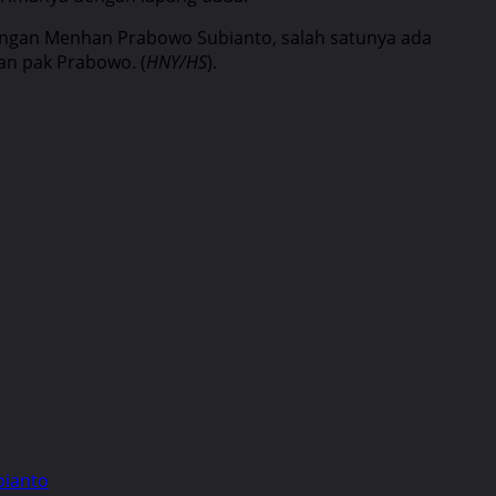
dengan Menhan Prabowo Subianto, salah satunya ada
n pak Prabowo. (
HNY/HS
).
bianto