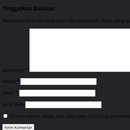
navigation
Tinggalkan Balasan
Alamat email Anda tidak akan dipublikasikan.
Ruas yang wa
Komentar
*
Nama
*
Email
*
Situs Web
Simpan nama, email, dan situs web saya pada peramban