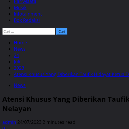
Pariwisata
Musik
Infotainment
Box Redaksi
Cari
untuk:
Home
News
24
Juli
2023
Atensi Khusus Yang Diberikan Taufik Hidayat Ketua 
News
Atensi Khusus Yang Diberikan Taufi
Nelayan
admin
24/07/2023
2 minutes read
0