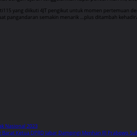
uti115 yang diikuti 4JT pengikut untuk momen pertemuan 
at pangandaran semakin menarik …plus ditambah kehadira
ak Nasional 2023
g Barat Ketua DPRD Jabar Dampingi Menhan RI Prabowo Su