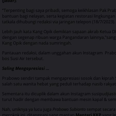
(Jabar):
“Terpenting bagi saya pribadi, semoga keikhlasan Pak P
bantuan bagi nelayan, serta kegiatan restorasi lingkunga
tatkala dihubungi redaksi via jaringan telepon (18/7/2023).
Lebih jauh kata Kang Opik demikian sapaan akrab Ketua 
dengan segenap ribuan warga Pangandaran lainnya,”sangat
Kang Opik dengan nada sumringah.
Pantauan redaksi, dalam unggahan akun Instagram Prab
bos Susi Air tersebut.
Saling Mengapresiasi …
Prabowo sendiri tampak mengapresiasi sosok dan kiprah Sus
salah satu wanita hebat yang peduli terhadap nasib rakya
Sementara itu dicuplik dalam akun Instagram susipudjiast
turut hadir dengan membawa bantuan mesin kapal & sembak
Nah, uniknya ya lucu juga
Prabowo Subianto
sempat secara 
merokok ini, ditanggapi sang mantan
Menteri KKP
yang l