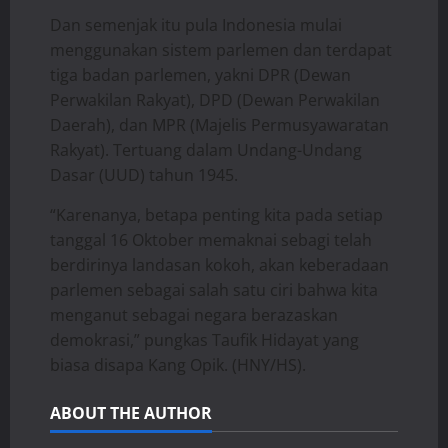
Dan semenjak itu pula Indonesia mulai
menggunakan sistem parlemen dan terdapat
tiga badan parlemen, yakni DPR (Dewan
Perwakilan Rakyat), DPD (Dewan Perwakilan
Daerah), dan MPR (Majelis Permusyawaratan
Rakyat). Tertuang dalam Undang-Undang
Dasar (UUD) tahun 1945.
“Karenanya, betapa penting kita pada setiap
tanggal 16 Oktober memaknai sebagi telah
berdirinya landasan kokoh, akan keberadaan
parlemen sebagai salah satu ciri bahwa kita
menganut sebagai negara berazaskan
demokrasi,” pungkas Taufik Hidayat yang
biasa disapa Kang Opik. (HNY/HS).
ABOUT THE AUTHOR