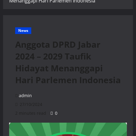
Menanggapi Hari Parlemen Indonesia
News
Anggota DPRD Jabar
2024 – 2029 Taufik
Hidayat Menanggapi
Hari Parlemen Indonesia
admin
27/10/2024
2 minutes read
0