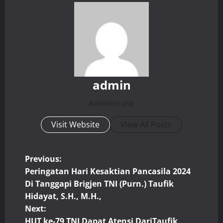
admin
Administrator
Visit Website
View All Posts
P
Previous:
Peringatan Hari Kesaktian Pancasila 2024
o
Di Tanggapi Brigjen TNI (Purn.) Taufik
Hidayat, S.H., M.H.,
s
Next:
HUT ke-79 TNI Dapat Atensi DariTaufik