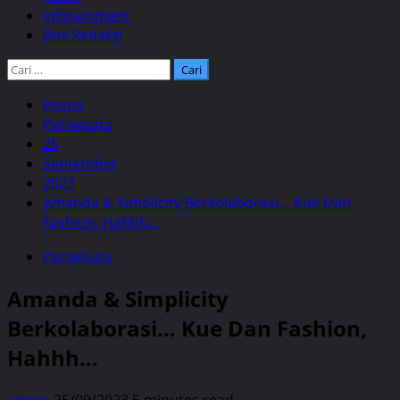
Infotainment
Box Redaksi
Cari
untuk:
Home
Pariwisata
25
September
2023
Amanda & Simplicity Berkolaborasi… Kue Dan
Fashion, Hahhh…
Pariwisata
Amanda & Simplicity
Berkolaborasi… Kue Dan Fashion,
Hahhh…
admin
25/09/2023
5 minutes read