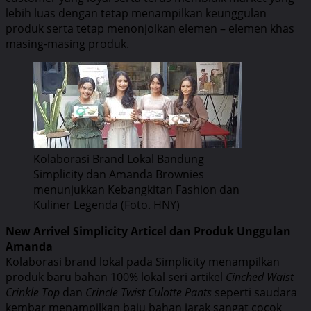
lebih luas dengan tetap menampilkan keunggulan
produk serta tetap menonjolkan elemen – elemen khas
masing-masing produk.
Kolaborasi Brand Lokal Bandung
Simplicity dan Amanda Brownies
menunjukkan Kebangkitan Fashion dan
Kuliner Legenda (Foto. HNY)
New Arrivel Simplicity Articel dan Produk Unggulan
Amanda
Kolaborasi brand lokal pada Simplicity menampilkan
produk baru bahan 100% lokal seri artikel
Cinched Waist
Crinkle Top
dan
Crincle Twist Culotte Pants
seperti saudara
kembar menampilkan baju bahan jarak sangat cocok