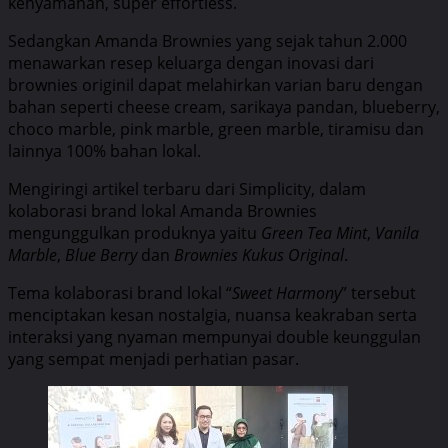
kenyamanan, super effortless.
Sedangkan Amanda Brownies yang sejak tahun 2.000
menawarkan resep keluarga dengan inovasi dari
brownies originil dapat melahirkan varian baru dengan
bahan seperti cheese cream, sarikaya pandan, blueberry,
choco marble, pink marble, green marble, tiramisu dan
lainnya 100% bahan lokal.
Mengiringi artikel terbaru dari Simplicity, dalam
kolaborasi brand lokal Amanda Brownies
mengunggulkan produknya yaitu
Green Tea Mint
,
Vanila
Marble
,
Blue Berry
dan
Brownies Kukus Original
.
Tema kolaborasi brand lokal “
Sweet Harmony
” tersebut
menciptakan kesan nostalgia, nuansa keakraban serta
interaksi yang nyaman mempunyai double keunggulan
yang sempat menjadi perhatian pasar.