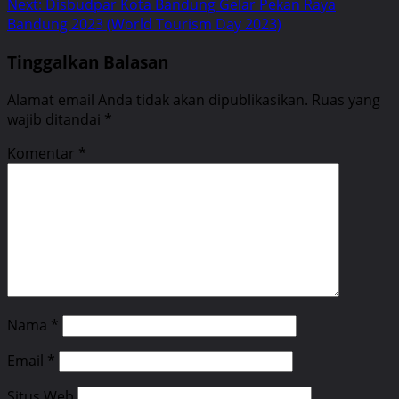
Next:
Disbudpar Kota Bandung Gelar Pekan Raya
Bandung 2023 (World Tourism Day 2023)
Tinggalkan Balasan
Alamat email Anda tidak akan dipublikasikan.
Ruas yang
wajib ditandai
*
Komentar
*
Nama
*
Email
*
Situs Web