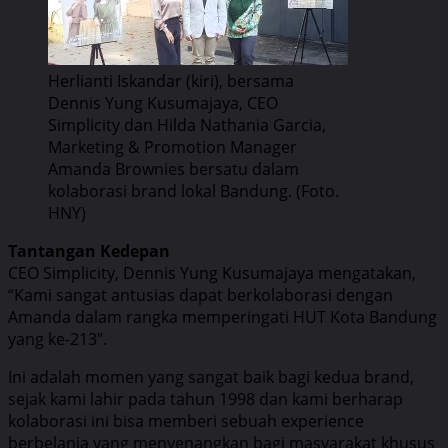
Herlianti Iskandar (kiri), bersama
Dennis Yung Kusumajaya, CEO
Simplicity dan Hilda Nathania Garcia,
Marketing & Promotion Manager
Amanda Brownies bersatu dalam
kolaborasi brand lokal Bandung. (Foto.
HNY)
Tantangan Kedepan
CEO Simplicity, Dennis Yung Kusumajaya mengatakan,
“Kami sangat antusias dapat berkolaborasi dengan
Amanda dalam rangka memperingati HUT Kota Bandung
yang ke-213”.
Ini adalah momen yang sangat baik bagi kedua brand,
sejak kami lahir pada tahun 1998 dan kami berharap
kolaborasi ini bisa memberi sebuah experience
berbelanja yang menyenangkan bagi masyarakat khusus