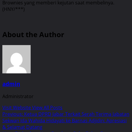
Brownies yang memberi kejutan saat membelinya.
(HNY/***)
About the Author
admin
Administrator
Visit Website
View All Posts
Post
Previous:
Ketua DPRD Jabar Terkait Serah Terima Jabatan
Sekwan Ida Wahida Hidayati ke Barnas Adjidin: Apresiasi
navigation
& Selamat Datang