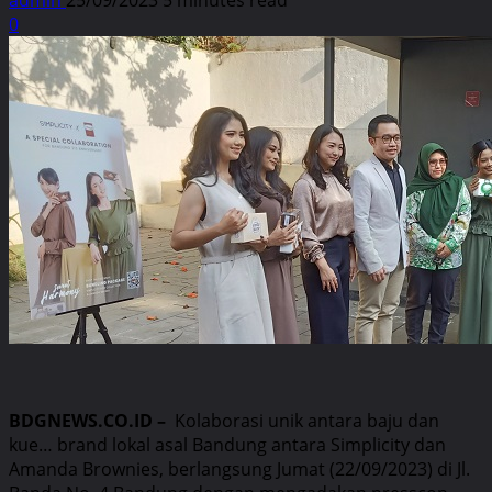
0
BDGNEWS.CO.ID –
Kolaborasi unik antara baju dan
kue… brand lokal asal Bandung antara Simplicity dan
Amanda Brownies, berlangsung Jumat (22/09/2023) di Jl.