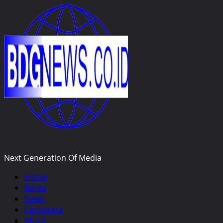
Skip
to
content
Next Generation Of Media
Primary
Home
Menu
Berita
News
Pariwisata
Musik