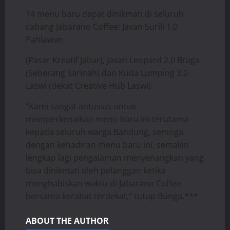
14 menu baru dapat dinikmati di seluruh
cabang Jabarano Coffee: Javan Surili 1.0
Pahlawan
(Pasar Kreatif Jabar), Javan Leopard 2.0 Braga
(Seberang Sarinah) dan Kuda Lumping 3.0
Laswi (dekat Creative Hub Laswi).
“Kami sangat antusias untuk
memperkenalkan menu baru ini terutama
kepada seluruh warga Bandung, semoga
dengan kehadiran menu baru ini, semakin
lengkap lagi pengalaman menyenangkan yang
bisa dinikmati oleh pelanggan ketika
menghabiskan waktu di Jabarano Coffee
bersama kerabat terdekat,” tutup Bunga.***
ABOUT THE AUTHOR