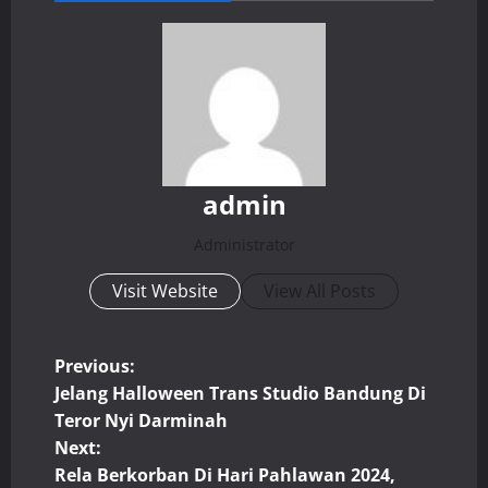
admin
Administrator
Visit Website
View All Posts
P
Previous:
Jelang Halloween Trans Studio Bandung Di
o
Teror Nyi Darminah
Next:
s
Rela Berkorban Di Hari Pahlawan 2024,