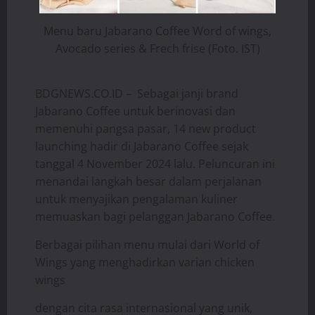
Menu baru Jabarano Coffee Word of wings,
Avocado series & Frech frise (Foto. IST)
BDGNEWS.CO.ID – Sebagai janji brand
Jabarano Coffee untuk berinovasi dan
memenuhi pangsa pasar, 14 new product
launching hadir di Jabarano Coffee sejak
tanggal 4 November 2024 lalu. Peluncuran ini
menandai langkah besar dalam perjalanan
untuk menyajikan pengalaman kuliner
memuaskan bagi pelanggan Jabarano Coffee.
Berbagai pilihan menu mulai dari World of
Wings yang menghadirkan varian chicken
wings
dengan cita rasa internasional yang unik,