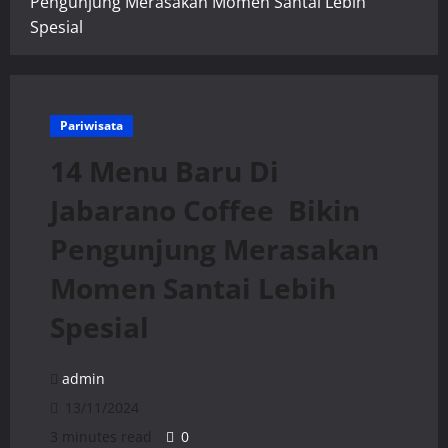
Pengunjung Merasakan Momen Santai Lebih
Spesial
Pariwisata
14 Menu Baru Di
Jabarano Coffee Bikin
Pengunjung Merasakan
Momen Santai Lebih
Spesial
admin
13/11/2024
3 minutes read
0